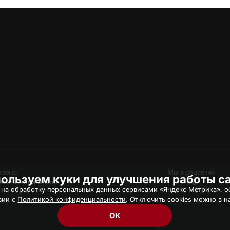
связь:
Мы в соцсетях
ользуем куки для улучшения работы с
hc-avangard.com
 на обработку персональных данных сервисами «Яндекс Метрика», об
вии с
Политикой конфиденциальности
. Отключить cookies можно в н
ОК