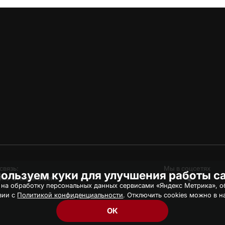
связь:
Мы в соцсетях
ользуем куки для улучшения работы с
hc-avangard.com
 на обработку персональных данных сервисами «Яндекс Метрика», об
вии с
Политикой конфиденциальности
. Отключить cookies можно в н
ОК