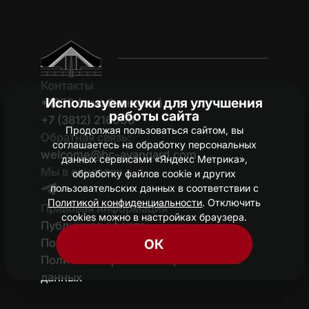
Контакты
Используем куки для улучшения
*1950 (c мобильного)
работы сайта
+7 (3812) 216006
Продолжая пользоваться сайтом, вы
Обратная связь:
соглашаетесь на обработку персональных
welcome@hc-avangard.com
данных сервисами «Яндекс Метрика»,
Мы в соцсетях
обработку файлов cookie и других
пользовательских данных в соответствии с
Политикой конфиденциальности
. Отключить
Правовая информация
cookies можно в настройках браузера.
Публичная оферта
Политика конфиденциальности
ОК
Политика обработки персональных
данных