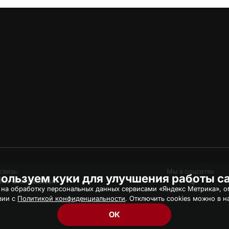
связь:
Мы в соцсетях
ользуем куки для улучшения работы с
hc-avangard.com
 на обработку персональных данных сервисами «Яндекс Метрика», об
вии с
Политикой конфиденциальности
. Отключить cookies можно в н
ОК