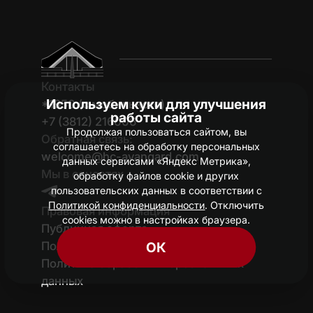
Контакты
Используем куки для улучшения
*1950 (c мобильного)
работы сайта
+7 (3812) 216006
Продолжая пользоваться сайтом, вы
Обратная связь:
соглашаетесь на обработку персональных
welcome@hc-avangard.com
данных сервисами «Яндекс Метрика»,
Мы в соцсетях
обработку файлов cookie и других
пользовательских данных в соответствии с
Политикой конфиденциальности
. Отключить
Правовая информация
cookies можно в настройках браузера.
Публичная оферта
Политика конфиденциальности
ОК
Политика обработки персональных
данных