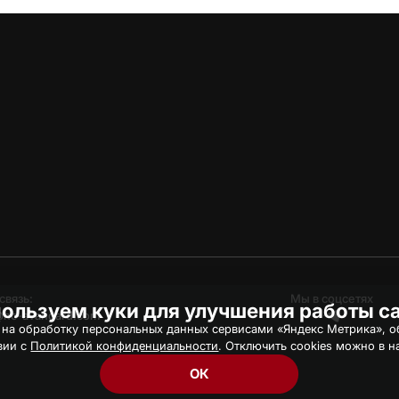
связь:
Мы в соцсетях
ользуем куки для улучшения работы с
hc-avangard.com
 на обработку персональных данных сервисами «Яндекс Метрика», об
вии с
Политикой конфиденциальности
. Отключить cookies можно в н
ОК