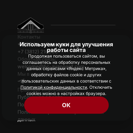
Контакты
Используем куки для улучшения
*1950 (c мобильного)
работы сайта
+7 (3812) 216006
Продолжая пользоваться сайтом, вы
Обратная связь:
соглашаетесь на обработку персональных
welcome@hc-avangard.com
данных сервисами «Яндекс Метрика»,
Мы в соцсетях
обработку файлов cookie и других
пользовательских данных в соответствии с
Политикой конфиденциальности
. Отключить
Правовая информация
cookies можно в настройках браузера.
Публичная оферта
Политика конфиденциальности
ОК
Политика обработки персональных
данных