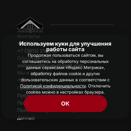
Контакты
Используем куки для улучшения
*1950 (c мобильного)
работы сайта
+7 (3812) 216006
Продолжая пользоваться сайтом, вы
Обратная связь:
соглашаетесь на обработку персональных
welcome@hc-avangard.com
данных сервисами «Яндекс Метрика»,
Мы в соцсетях
обработку файлов cookie и других
пользовательских данных в соответствии с
Политикой конфиденциальности
. Отключить
Правовая информация
cookies можно в настройках браузера.
Публичная оферта
Политика конфиденциальности
ОК
Политика обработки персональных
данных