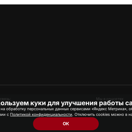
связь:
Мы в соцсетях
ользуем куки для улучшения работы с
hc-avangard.com
 на обработку персональных данных сервисами «Яндекс Метрика», об
вии с
Политикой конфиденциальности
. Отключить cookies можно в н
ОК