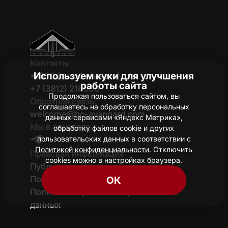
Контакты
Используем куки для улучшения
*1950 (c мобильного)
работы сайта
+7 (3812) 216006
Продолжая пользоваться сайтом, вы
Обратная связь:
соглашаетесь на обработку персональных
welcome@hc-avangard.com
данных сервисами «Яндекс Метрика»,
Мы в соцсетях
обработку файлов cookie и других
пользовательских данных в соответствии с
Политикой конфиденциальности
. Отключить
Правовая информация
cookies можно в настройках браузера.
Публичная оферта
Политика конфиденциальности
ОК
Политика обработки персональных
данных