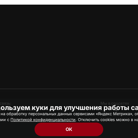
связь:
Мы в соцсетях
ользуем куки для улучшения работы с
hc-avangard.com
 на обработку персональных данных сервисами «Яндекс Метрика», об
вии с
Политикой конфиденциальности
. Отключить cookies можно в н
ОК