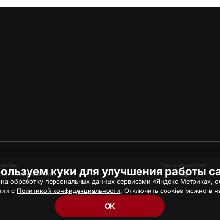
связь:
Мы в соцсетях
ользуем куки для улучшения работы с
hc-avangard.com
 на обработку персональных данных сервисами «Яндекс Метрика», об
вии с
Политикой конфиденциальности
. Отключить cookies можно в н
ОК