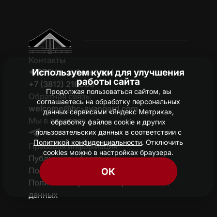
Контакты
Используем куки для улучшения
*1950 (c мобильного)
работы сайта
+7 (3812) 216006
Продолжая пользоваться сайтом, вы
Обратная связь:
соглашаетесь на обработку персональных
welcome@hc-avangard.com
данных сервисами «Яндекс Метрика»,
Мы в соцсетях
обработку файлов cookie и других
пользовательских данных в соответствии с
Политикой конфиденциальности
. Отключить
Правовая информация
cookies можно в настройках браузера.
Публичная оферта
Политика конфиденциальности
ОК
Политика обработки персональных
данных