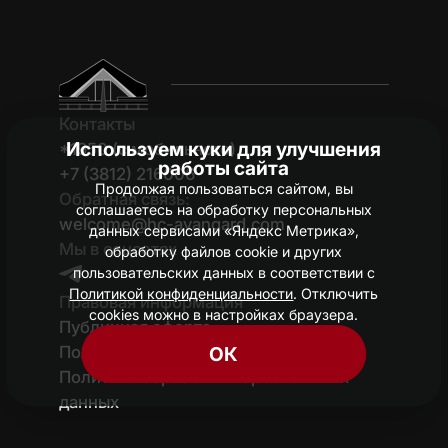
Контакты
Используем куки для улучшения
*1950 (c мобильного)
работы сайта
+7 (3812) 216006
Продолжая пользоваться сайтом, вы
Обратная связь:
соглашаетесь на обработку персональных
welcome@hc-avangard.com
данных сервисами «Яндекс Метрика»,
Мы в соцсетях
обработку файлов cookie и других
пользовательских данных в соответствии с
Политикой конфиденциальности
. Отключить
Правовая информация
cookies можно в настройках браузера.
Публичная оферта
Политика конфиденциальности
ОК
Политика обработки персональных
данных