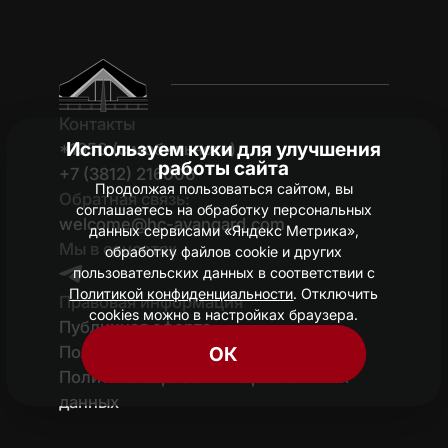
Контакты
Используем куки для улучшения
*1950 (c мобильного)
работы сайта
+7 (3812) 216006
Продолжая пользоваться сайтом, вы
Обратная связь:
соглашаетесь на обработку персональных
welcome@hc-avangard.com
данных сервисами «Яндекс Метрика»,
Мы в соцсетях
обработку файлов cookie и других
пользовательских данных в соответствии с
Политикой конфиденциальности
. Отключить
Правовая информация
cookies можно в настройках браузера.
Публичная оферта
Политика конфиденциальности
ОК
Политика обработки персональных
данных