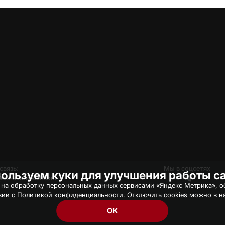
связь:
Мы в соцсетях
ользуем куки для улучшения работы с
hc-avangard.com
 на обработку персональных данных сервисами «Яндекс Метрика», об
вии с
Политикой конфиденциальности
. Отключить cookies можно в н
ОК