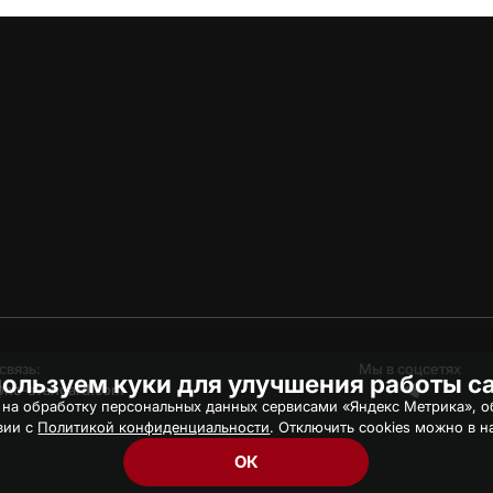
связь:
Мы в соцсетях
ользуем куки для улучшения работы с
hc-avangard.com
 на обработку персональных данных сервисами «Яндекс Метрика», об
вии с
Политикой конфиденциальности
. Отключить cookies можно в н
ОК