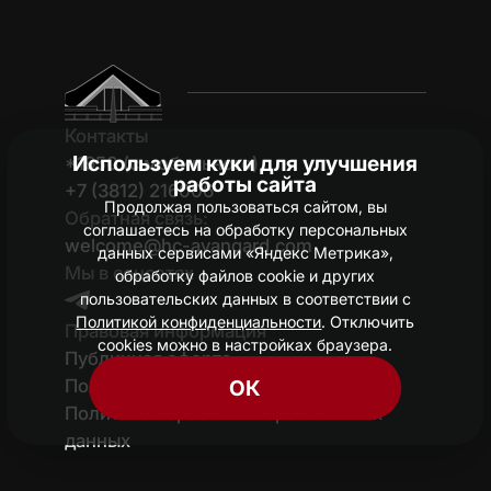
Контакты
Используем куки для улучшения
*1950 (c мобильного)
работы сайта
+7 (3812) 216006
Продолжая пользоваться сайтом, вы
Обратная связь:
соглашаетесь на обработку персональных
welcome@hc-avangard.com
данных сервисами «Яндекс Метрика»,
Мы в соцсетях
обработку файлов cookie и других
пользовательских данных в соответствии с
Политикой конфиденциальности
. Отключить
Правовая информация
cookies можно в настройках браузера.
Публичная оферта
Политика конфиденциальности
ОК
Политика обработки персональных
данных