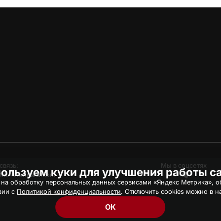
связь:
Мы в соцсетях
ользуем куки для улучшения работы с
hc-avangard.com
 на обработку персональных данных сервисами «Яндекс Метрика», об
вии с
Политикой конфиденциальности
. Отключить cookies можно в н
ОК